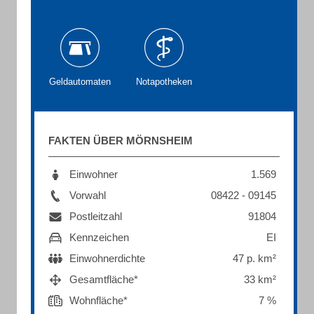
Geldautomaten
Notapotheken
FAKTEN ÜBER MÖRNSHEIM
Einwohner
1.569
Vorwahl
08422 - 09145
Postleitzahl
91804
Kennzeichen
EI
Einwohnerdichte
47 p. km²
Gesamtfläche*
33 km²
Wohnfläche*
7 %