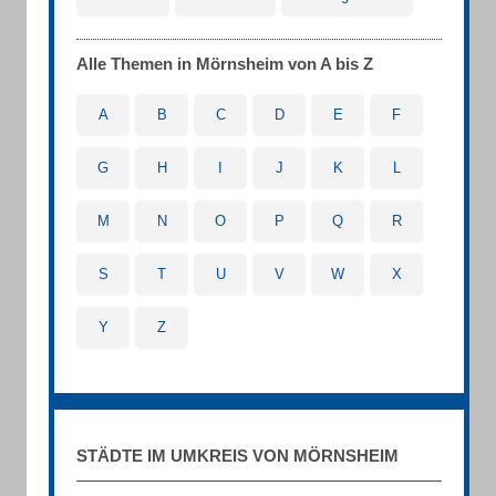
Alle Themen in Mörnsheim von A bis Z
A
B
C
D
E
F
G
H
I
J
K
L
M
N
O
P
Q
R
S
T
U
V
W
X
Y
Z
STÄDTE IM UMKREIS VON MÖRNSHEIM