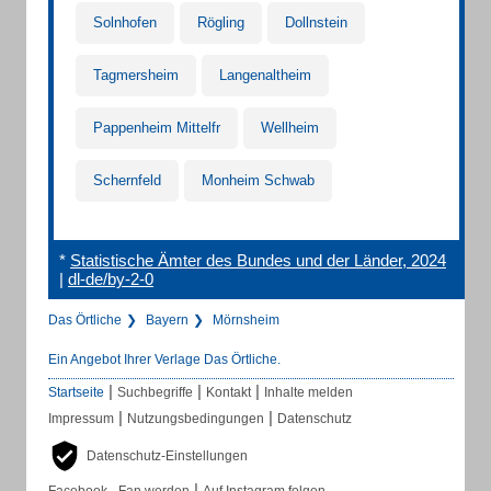
Solnhofen
Rögling
Dollnstein
Tagmersheim
Langenaltheim
Pappenheim Mittelfr
Wellheim
Schernfeld
Monheim Schwab
*
Statistische Ämter des Bundes und der Länder, 2024
|
dl-de/by-2-0
Das Örtliche
Bayern
Mörnsheim
Ein Angebot Ihrer Verlage Das Örtliche.
|
|
|
Startseite
Suchbegriffe
Kontakt
Inhalte melden
|
|
Impressum
Nutzungsbedingungen
Datenschutz
Datenschutz-Einstellungen
|