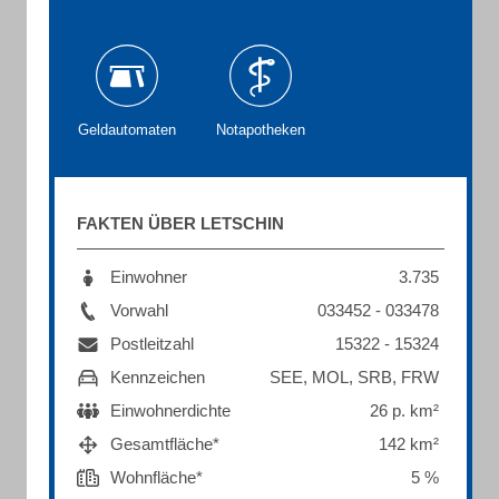
Geldautomaten
Notapotheken
FAKTEN ÜBER LETSCHIN
Einwohner
3.735
Vorwahl
033452 - 033478
Postleitzahl
15322 - 15324
Kennzeichen
SEE, MOL, SRB, FRW
Einwohnerdichte
26 p. km²
Gesamtfläche*
142 km²
Wohnfläche*
5 %