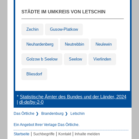
STÄDTE IM UMKREIS VON LETSCHIN
Zechin
Gusow-Platkow
Neuhardenberg
Neutrebbin
Neulewin
Golzow b Seelow
Seelow
Vierlinden
Bliesdorf
*
Statistische Ämter des Bundes und der Länder, 2024
|
dl-de/by-2-0
Das Örtliche
Brandenburg
Letschin
Ein Angebot Ihrer Verlage Das Örtliche.
|
|
|
Startseite
Suchbegriffe
Kontakt
Inhalte melden