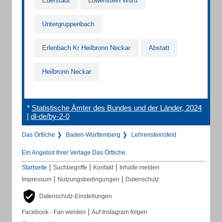
Eberstadt
Löwenstein Württ
Untergruppenbach
Erlenbach Kr Heilbronn Neckar
Abstatt
Heilbronn Neckar
*
Statistische Ämter des Bundes und der Länder, 2024
|
dl-de/by-2-0
Das Örtliche
Baden-Württemberg
Lehrensteinsfeld
Ein Angebot Ihrer Verlage Das Örtliche.
|
|
|
Startseite
Suchbegriffe
Kontakt
Inhalte melden
|
|
Impressum
Nutzungsbedingungen
Datenschutz
Datenschutz-Einstellungen
|
Facebook - Fan werden
Auf Instagram folgen