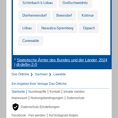
Schönbach b Löbau
Großschweidnitz
Dürrhennersdorf
Beiersdorf
Kottmar
Löbau
Neusalza-Spremberg
Oppach
Cunewalde
*
Statistische Ämter des Bundes und der Länder, 2024
|
dl-de/by-2-0
Das Örtliche
Sachsen
Lawalde
Ein Angebot Ihrer Verlage Das Örtliche.
|
|
|
Startseite
Suchbegriffe
Kontakt
Inhalte melden
|
|
Impressum
Nutzungsbedingungen
Datenschutz
Datenschutz-Einstellungen
|
Facebook - Fan werden
Auf Instagram folgen