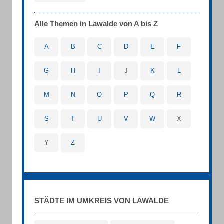
Alle Themen in Lawalde von A bis Z
A
B
C
D
E
F
G
H
I
J
K
L
M
N
O
P
Q
R
S
T
U
V
W
X
Y
Z
STÄDTE IM UMKREIS VON LAWALDE