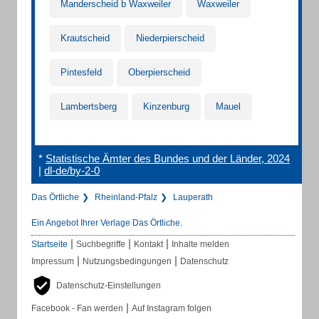
Manderscheid b Waxweiler
Waxweiler
Krautscheid
Niederpierscheid
Pintesfeld
Oberpierscheid
Lambertsberg
Kinzenburg
Mauel
*
Statistische Ämter des Bundes und der Länder, 2024
|
dl-de/by-2-0
Das Örtliche
Rheinland-Pfalz
Lauperath
Ein Angebot Ihrer Verlage Das Örtliche.
|
|
|
Startseite
Suchbegriffe
Kontakt
Inhalte melden
|
|
Impressum
Nutzungsbedingungen
Datenschutz
Datenschutz-Einstellungen
|
Facebook - Fan werden
Auf Instagram folgen