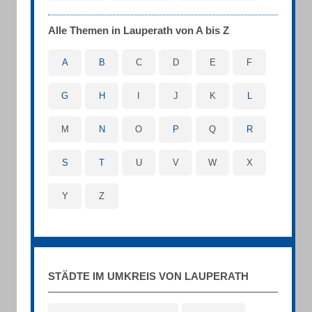
Alle Themen in Lauperath von A bis Z
A
B
C
D
E
F
G
H
I
J
K
L
M
N
O
P
Q
R
S
T
U
V
W
X
Y
Z
STÄDTE IM UMKREIS VON LAUPERATH