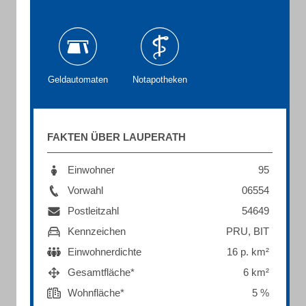
Geldautomaten
Notapotheken
FAKTEN ÜBER LAUPERATH
Einwohner
95
Vorwahl
06554
Postleitzahl
54649
Kennzeichen
PRU, BIT
Einwohnerdichte
16 p. km²
Gesamtfläche*
6 km²
Wohnfläche*
5 %