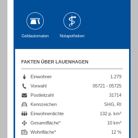
Geldautomaten
Notapotheken
FAKTEN ÜBER LAUENHAGEN
Einwohner
1.279
Vorwahl
05721 - 05725
Postleitzahl
31714
Kennzeichen
SHG, RI
Einwohnerdichte
132 p. km²
Gesamtfläche*
10 km²
Wohnfläche*
12 %