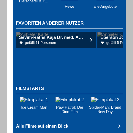
Fleischerei & P...
Rewe
alle Angebote
FAVORITEN ANDERER NUTZER
Sevim-Raths Kaja Dr. med. Ärztin für Physikalische und Rehabilitative Medizin
gefällt 11 Personen
gefällt 5 Person
FILMSTARTS
Ice Cream Man
Paw Patrol: Der
Spider-Man: Brand
Dino Film
New Day
Alle Filme auf einen Blick