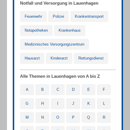
Notfall und Versorgung in Lauenhagen
Feuerwehr
Polizei
Krankentransport
Notapotheken
Krankenhaus
Medizinisches Versorgungszentrum
Hausarzt
Kinderarzt
Rettungsdienst
Alle Themen in Lauenhagen von A bis Z
A
B
C
D
E
F
G
H
I
J
K
L
M
N
O
P
Q
R