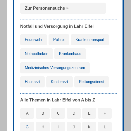
Zur Personensuche »
Notfall und Versorgung in Lahr Eifel
Feuerwehr
Polizei
Krankentransport
Notapotheken
Krankenhaus
Medizinisches Versorgungszentrum
Hausarzt
Kinderarzt
Rettungsdienst
Alle Themen in Lahr Eifel von A bis Z
A
B
C
D
E
F
G
H
I
J
K
L