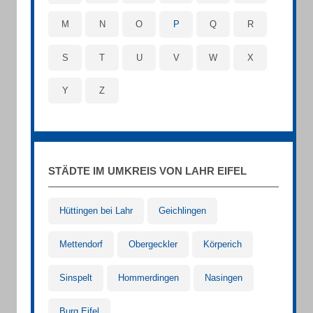
M
N
O
P
Q
R
S
T
U
V
W
X
Y
Z
STÄDTE IM UMKREIS VON LAHR EIFEL
Hüttingen bei Lahr
Geichlingen
Mettendorf
Obergeckler
Körperich
Sinspelt
Hommerdingen
Nasingen
Burg Eifel