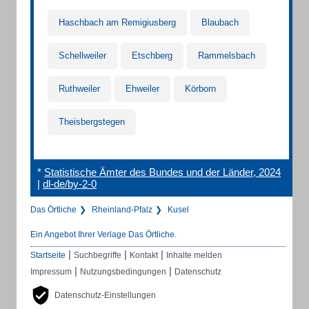
Haschbach am Remigiusberg
Blaubach
Schellweiler
Etschberg
Rammelsbach
Ruthweiler
Ehweiler
Körborn
Theisbergstegen
*
Statistische Ämter des Bundes und der Länder, 2024
|
dl-de/by-2-0
Das Örtliche
Rheinland-Pfalz
Kusel
Ein Angebot Ihrer Verlage Das Örtliche.
|
|
|
Startseite
Suchbegriffe
Kontakt
Inhalte melden
|
|
Impressum
Nutzungsbedingungen
Datenschutz
Datenschutz-Einstellungen