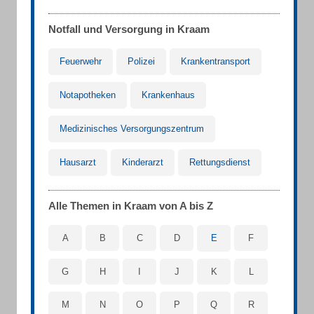
Notfall und Versorgung in Kraam
Feuerwehr
Polizei
Krankentransport
Notapotheken
Krankenhaus
Medizinisches Versorgungszentrum
Hausarzt
Kinderarzt
Rettungsdienst
Alle Themen in Kraam von A bis Z
A
B
C
D
E
F
G
H
I
J
K
L
M
N
O
P
Q
R