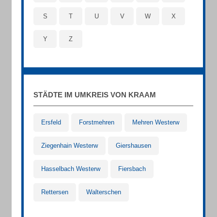
S
T
U
V
W
X
Y
Z
STÄDTE IM UMKREIS VON KRAAM
Ersfeld
Forstmehren
Mehren Westerw
Ziegenhain Westerw
Giershausen
Hasselbach Westerw
Fiersbach
Rettersen
Walterschen