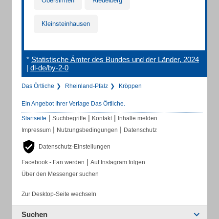
Obersimten
Riedelberg
Kleinsteinhausen
*
Statistische Ämter des Bundes und der Länder, 2024
|
dl-de/by-2-0
Das Örtliche
Rheinland-Pfalz
Kröppen
Ein Angebot Ihrer Verlage Das Örtliche.
|
|
|
Startseite
Suchbegriffe
Kontakt
Inhalte melden
|
|
Impressum
Nutzungsbedingungen
Datenschutz
Datenschutz-Einstellungen
|
Facebook - Fan werden
Auf Instagram folgen
Über den Messenger suchen
Zur Desktop-Seite wechseln
Suchen