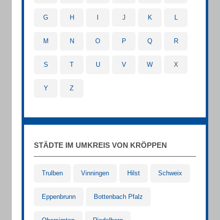
G
H
I
J
K
L
M
N
O
P
Q
R
S
T
U
V
W
X
Y
Z
STÄDTE IM UMKREIS VON KRÖPPEN
Trulben
Vinningen
Hilst
Schweix
Eppenbrunn
Bottenbach Pfalz