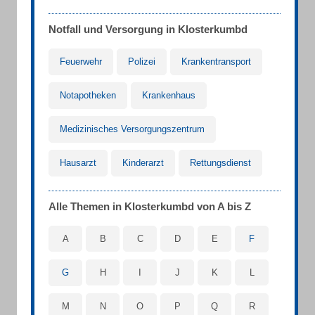
Notfall und Versorgung in Klosterkumbd
Feuerwehr
Polizei
Krankentransport
Notapotheken
Krankenhaus
Medizinisches Versorgungszentrum
Hausarzt
Kinderarzt
Rettungsdienst
Alle Themen in Klosterkumbd von A bis Z
A
B
C
D
E
F
G
H
I
J
K
L
M
N
O
P
Q
R