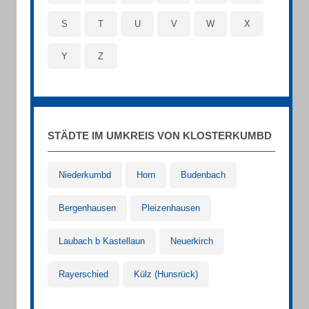
S
T
U
V
W
X
Y
Z
STÄDTE IM UMKREIS VON KLOSTERKUMBD
Niederkumbd
Horn
Budenbach
Bergenhausen
Pleizenhausen
Laubach b Kastellaun
Neuerkirch
Rayerschied
Külz (Hunsrück)