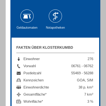
Geldautomaten
Notapotheken
FAKTEN ÜBER KLOSTERKUMBD
Einwohner
276
Vorwahl
06761 - 06762
Postleitzahl
55469 - 56288
Kennzeichen
GOA, SIM
Einwohnerdichte
38 p. km²
Gesamtfläche*
7 km²
Wohnfläche*
3 %