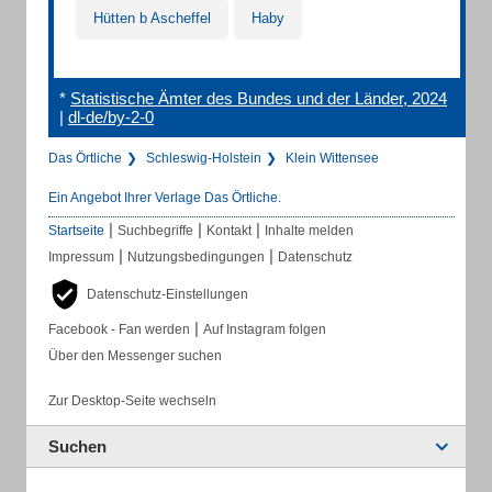
Hütten b Ascheffel
Haby
*
Statistische Ämter des Bundes und der Länder, 2024
|
dl-de/by-2-0
Das Örtliche
Schleswig-Holstein
Klein Wittensee
Ein Angebot Ihrer Verlage Das Örtliche.
|
|
|
Startseite
Suchbegriffe
Kontakt
Inhalte melden
|
|
Impressum
Nutzungsbedingungen
Datenschutz
Datenschutz-Einstellungen
|
Facebook - Fan werden
Auf Instagram folgen
Über den Messenger suchen
Zur Desktop-Seite wechseln
Suchen