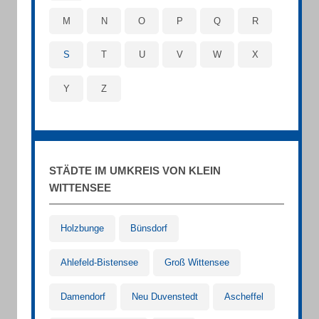
M
N
O
P
Q
R
S
T
U
V
W
X
Y
Z
STÄDTE IM UMKREIS VON KLEIN
WITTENSEE
Holzbunge
Bünsdorf
Ahlefeld-Bistensee
Groß Wittensee
Damendorf
Neu Duvenstedt
Ascheffel