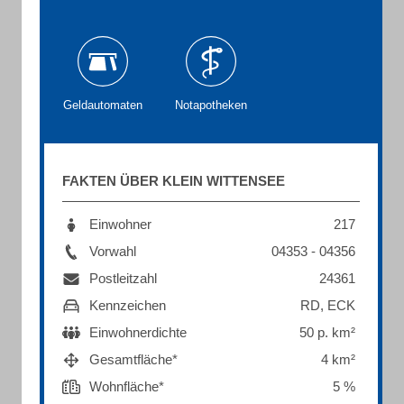
Geldautomaten
Notapotheken
FAKTEN ÜBER KLEIN WITTENSEE
Einwohner
217
Vorwahl
04353 - 04356
Postleitzahl
24361
Kennzeichen
RD, ECK
Einwohnerdichte
50 p. km²
Gesamtfläche*
4 km²
Wohnfläche*
5 %