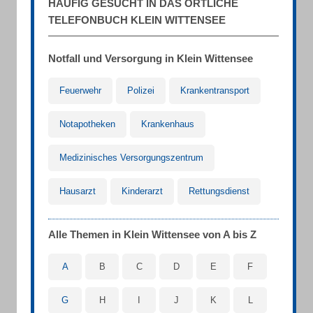
HÄUFIG GESUCHT IN DAS ÖRTLICHE
TELEFONBUCH KLEIN WITTENSEE
Notfall und Versorgung in Klein Wittensee
Feuerwehr
Polizei
Krankentransport
Notapotheken
Krankenhaus
Medizinisches Versorgungszentrum
Hausarzt
Kinderarzt
Rettungsdienst
Alle Themen in Klein Wittensee von A bis Z
A
B
C
D
E
F
G
H
I
J
K
L