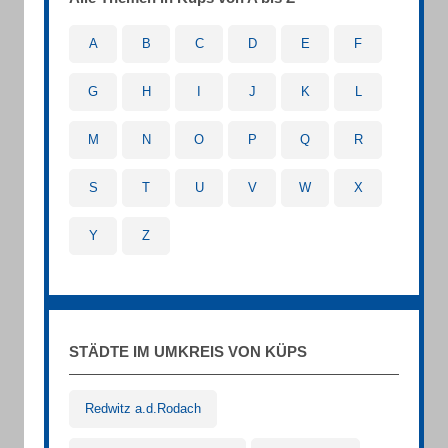
A
B
C
D
E
F
G
H
I
J
K
L
M
N
O
P
Q
R
S
T
U
V
W
X
Y
Z
STÄDTE IM UMKREIS VON KÜPS
Redwitz a.d.Rodach