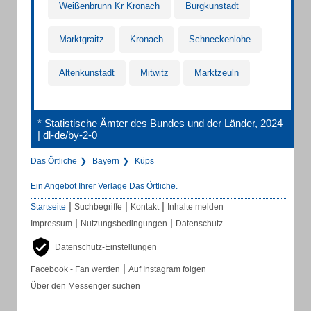
Weißenbrunn Kr Kronach
Burgkunstadt
Marktgraitz
Kronach
Schneckenlohe
Altenkunstadt
Mitwitz
Marktzeuln
*
Statistische Ämter des Bundes und der Länder, 2024
|
dl-de/by-2-0
Das Örtliche
Bayern
Küps
Ein Angebot Ihrer Verlage Das Örtliche.
|
|
|
Startseite
Suchbegriffe
Kontakt
Inhalte melden
|
|
Impressum
Nutzungsbedingungen
Datenschutz
Datenschutz-Einstellungen
|
Facebook - Fan werden
Auf Instagram folgen
Über den Messenger suchen