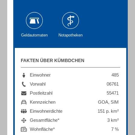
Geldautomaten
Notapotheken
FAKTEN ÜBER KÜMBDCHEN
Einwohner
485
Vorwahl
06761
Postleitzahl
55471
Kennzeichen
GOA, SIM
Einwohnerdichte
151 p. km²
Gesamtfläche*
3 km²
Wohnfläche*
7 %