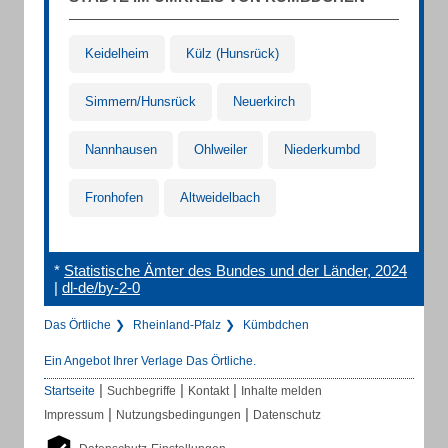
Keidelheim
Külz (Hunsrück)
Simmern/Hunsrück
Neuerkirch
Nannhausen
Ohlweiler
Niederkumbd
Fronhofen
Altweidelbach
*
Statistische Ämter des Bundes und der Länder, 2024
|
dl-de/by-2-0
Das Örtliche
Rheinland-Pfalz
Kümbdchen
Ein Angebot Ihrer Verlage Das Örtliche.
|
|
|
Startseite
Suchbegriffe
Kontakt
Inhalte melden
|
|
Impressum
Nutzungsbedingungen
Datenschutz