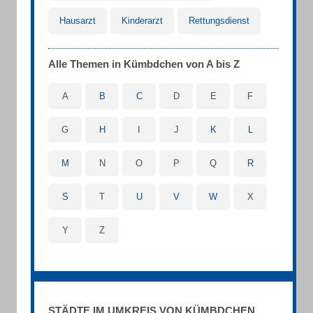
Hausarzt
Kinderarzt
Rettungsdienst
Alle Themen in Kümbdchen von A bis Z
A
B
C
D
E
F
G
H
I
J
K
L
M
N
O
P
Q
R
S
T
U
V
W
X
Y
Z
STÄDTE IM UMKREIS VON KÜMBDCHEN