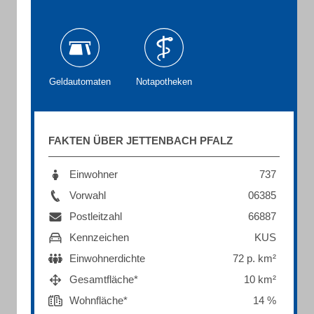
Geldautomaten
Notapotheken
FAKTEN ÜBER JETTENBACH PFALZ
Einwohner
737
Vorwahl
06385
Postleitzahl
66887
Kennzeichen
KUS
Einwohnerdichte
72 p. km²
Gesamtfläche*
10 km²
Wohnfläche*
14 %