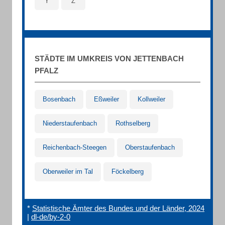
Y
Z
STÄDTE IM UMKREIS VON JETTENBACH
PFALZ
Bosenbach
Eßweiler
Kollweiler
Niederstaufenbach
Rothselberg
Reichenbach-Steegen
Oberstaufenbach
Oberweiler im Tal
Föckelberg
*
Statistische Ämter des Bundes und der Länder, 2024
|
dl-de/by-2-0