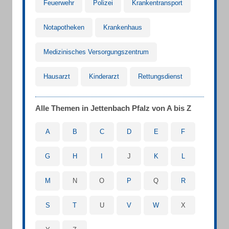
Feuerwehr
Polizei
Krankentransport
Notapotheken
Krankenhaus
Medizinisches Versorgungszentrum
Hausarzt
Kinderarzt
Rettungsdienst
Alle Themen in Jettenbach Pfalz von A bis Z
A
B
C
D
E
F
G
H
I
J
K
L
M
N
O
P
Q
R
S
T
U
V
W
X