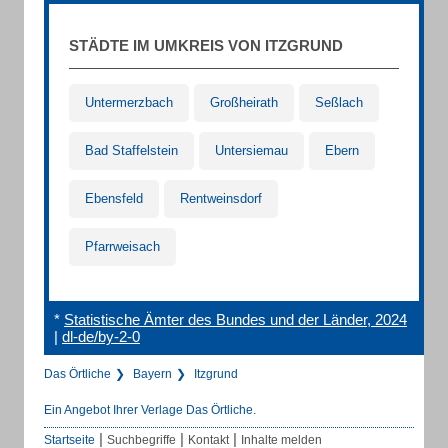
STÄDTE IM UMKREIS VON ITZGRUND
Untermerzbach
Großheirath
Seßlach
Bad Staffelstein
Untersiemau
Ebern
Ebensfeld
Rentweinsdorf
Pfarrweisach
*
Statistische Ämter des Bundes und der Länder, 2024
|
dl-de/by-2-0
Das Örtliche
Bayern
Itzgrund
Ein Angebot Ihrer Verlage Das Örtliche.
|
|
|
Startseite
Suchbegriffe
Kontakt
Inhalte melden