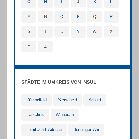
G
H
I
J
K
L
M
N
O
P
Q
R
S
T
U
V
W
X
Y
Z
STÄDTE IM UMKREIS VON INSUL
Dümpelfeld
Sierscheid
Schuld
Harscheid
Winnerath
Leimbach b Adenau
Hönningen Ahr