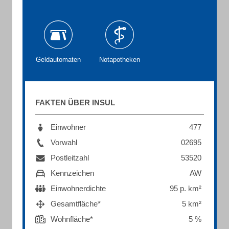
Geldautomaten
Notapotheken
FAKTEN ÜBER INSUL
Einwohner
477
Vorwahl
02695
Postleitzahl
53520
Kennzeichen
AW
Einwohnerdichte
95 p. km²
Gesamtfläche*
5 km²
Wohnfläche*
5 %