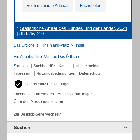
Reifferscheid b Adenau
Fuchshofen
*
Statistische Ämter des Bundes und der Länder, 2024
|
dl-de/by-2-0
Das Örtliche
Rheinland-Pfalz
Insul
Ein Angebot Ihrer Verlage Das Örtliche.
|
|
|
Startseite
Suchbegriffe
Kontakt
Inhalte melden
|
|
Impressum
Nutzungsbedingungen
Datenschutz
Datenschutz-Einstellungen
|
Facebook - Fan werden
Auf Instagram folgen
Über den Messenger suchen
Zur Desktop-Seite wechseln
Suchen