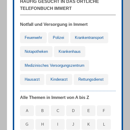
HÄUFIG GESUCHT IN DAS ÖRTLICHE
TELEFONBUCH IMMERT
Notfall und Versorgung in Immert
Feuerwehr
Polizei
Krankentransport
Notapotheken
Krankenhaus
Medizinisches Versorgungszentrum
Hausarzt
Kinderarzt
Rettungsdienst
Alle Themen in Immert von A bis Z
A
B
C
D
E
F
G
H
I
J
K
L