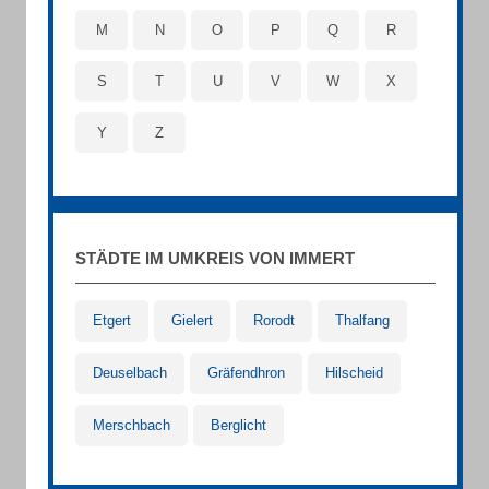
M
N
O
P
Q
R
S
T
U
V
W
X
Y
Z
STÄDTE IM UMKREIS VON IMMERT
Etgert
Gielert
Rorodt
Thalfang
Deuselbach
Gräfendhron
Hilscheid
Merschbach
Berglicht