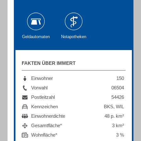
Geldautomaten
Notapotheken
FAKTEN ÜBER IMMERT
Einwohner
150
Vorwahl
06504
Postleitzahl
54426
Kennzeichen
BKS, WIL
Einwohnerdichte
48 p. km²
Gesamtfläche*
3 km²
Wohnfläche*
3 %