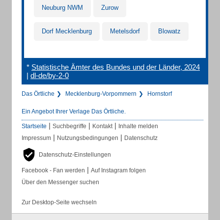
Neuburg NWM
Zurow
Dorf Mecklenburg
Metelsdorf
Blowatz
*
Statistische Ämter des Bundes und der Länder, 2024
|
dl-de/by-2-0
Das Örtliche
Mecklenburg-Vorpommern
Hornstorf
Ein Angebot Ihrer Verlage Das Örtliche.
|
|
|
Startseite
Suchbegriffe
Kontakt
Inhalte melden
|
|
Impressum
Nutzungsbedingungen
Datenschutz
Datenschutz-Einstellungen
|
Facebook - Fan werden
Auf Instagram folgen
Über den Messenger suchen
Zur Desktop-Seite wechseln