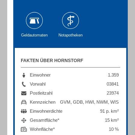
Geldautomaten
Notapotheken
FAKTEN ÜBER HORNSTORF
Einwohner
1.359
Vorwahl
03841
Postleitzahl
23974
Kennzeichen
GVM, GDB, HWI, NWM, WIS
Einwohnerdichte
91 p. km²
Gesamtfläche*
15 km²
Wohnfläche*
10 %