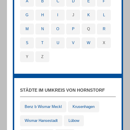
A
B
C
D
E
F
G
H
I
J
K
L
M
N
O
P
Q
R
S
T
U
V
W
X
Y
Z
STÄDTE IM UMKREIS VON HORNSTORF
Benz b Wismar Meckl
Krusenhagen
Wismar Hansestadt
Lübow