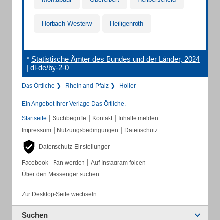
Horbach Westerw
Heiligenroth
*
Statistische Ämter des Bundes und der Länder, 2024
|
dl-de/by-2-0
Das Örtliche
Rheinland-Pfalz
Holler
Ein Angebot Ihrer Verlage Das Örtliche.
|
|
|
Startseite
Suchbegriffe
Kontakt
Inhalte melden
|
|
Impressum
Nutzungsbedingungen
Datenschutz
Datenschutz-Einstellungen
|
Facebook - Fan werden
Auf Instagram folgen
Über den Messenger suchen
Zur Desktop-Seite wechseln
Suchen