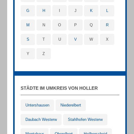
G
H
I
J
K
L
M
N
O
P
Q
R
S
T
U
V
W
X
Y
Z
STÄDTE IM UMKREIS VON HOLLER
Untershausen
Niederelbert
Daubach Westerw
Stahlhofen Westerw
Montabaur
Oberelbert
Heilberscheid