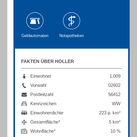
Geldautomaten
Notapotheken
FAKTEN ÜBER HOLLER
Einwohner
1.009
Vorwahl
02602
Postleitzahl
56412
Kennzeichen
WW
Einwohnerdichte
223 p. km²
Gesamtfläche*
5 km²
Wohnfläche*
10 %