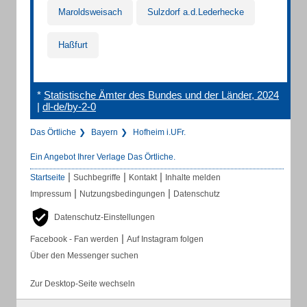
Maroldsweisach
Sulzdorf a.d.Lederhecke
Haßfurt
*
Statistische Ämter des Bundes und der Länder, 2024
|
dl-de/by-2-0
Das Örtliche
Bayern
Hofheim i.UFr.
Ein Angebot Ihrer Verlage Das Örtliche.
|
|
|
Startseite
Suchbegriffe
Kontakt
Inhalte melden
|
|
Impressum
Nutzungsbedingungen
Datenschutz
Datenschutz-Einstellungen
|
Facebook - Fan werden
Auf Instagram folgen
Über den Messenger suchen
Zur Desktop-Seite wechseln