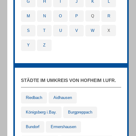
G
H
I
J
K
L
M
N
O
P
Q
R
S
T
U
V
W
X
Y
Z
STÄDTE IM UMKREIS VON HOFHEIM I.UFR.
Riedbach
Aidhausen
Königsberg i.Bay.
Burgpreppach
Bundorf
Ermershausen