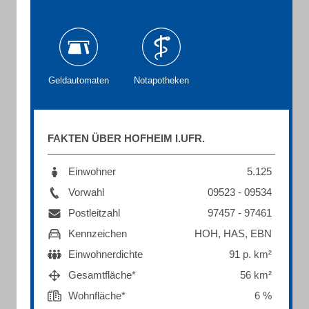
Geldautomaten
Notapotheken
FAKTEN ÜBER HOFHEIM I.UFR.
Einwohner
5.125
Vorwahl
09523 - 09534
Postleitzahl
97457 - 97461
Kennzeichen
HOH, HAS, EBN
Einwohnerdichte
91 p. km²
Gesamtfläche*
56 km²
Wohnfläche*
6 %