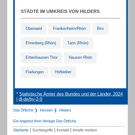
STÄDTE IM UMKREIS VON HILDERS
Oberweid
Frankenheim/Rhön
Birx
Ehrenberg (Rhön)
Tann (Rhön)
Erbenhausen Thür
Hausen Rhön
Fladungen
Hofbieber
*
Statistische Ämter des Bundes und der Länder, 2024
|
dl-de/by-2-0
Das Örtliche
Hessen
Hilders
Ein Angebot Ihrer Verlage Das Örtliche.
|
|
|
Startseite
Suchbegriffe
Kontakt
Inhalte melden