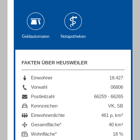
Geldautomaten
Notapotheken
FAKTEN ÜBER HEUSWEILER
Einwohner
18.427
Vorwahl
06806
Postleitzahl
66259 - 66265
Kennzeichen
VK, SB
Einwohnerdichte
461 p. km²
Gesamtfläche*
40 km²
Wohnfläche*
18 %