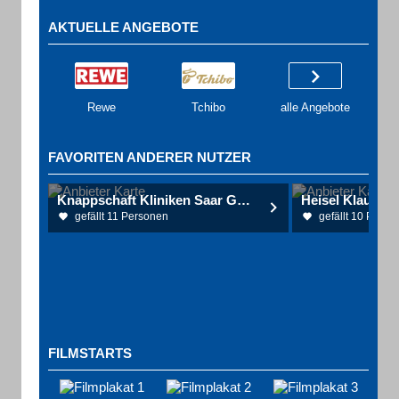
AKTUELLE ANGEBOTE
Rewe
Tchibo
alle Angebote
FAVORITEN ANDERER NUTZER
Knappschaft Kliniken Saar GmbH
Heisel Klaus-Pe
gefällt 11 Personen
gefällt 10 Perso
FILMSTARTS