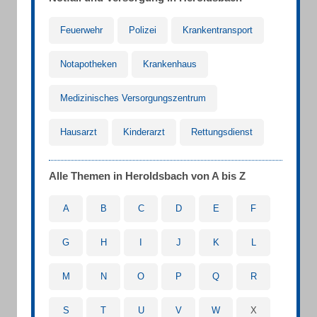
Feuerwehr
Polizei
Krankentransport
Notapotheken
Krankenhaus
Medizinisches Versorgungszentrum
Hausarzt
Kinderarzt
Rettungsdienst
Alle Themen in Heroldsbach von A bis Z
A
B
C
D
E
F
G
H
I
J
K
L
M
N
O
P
Q
R
S
T
U
V
W
X