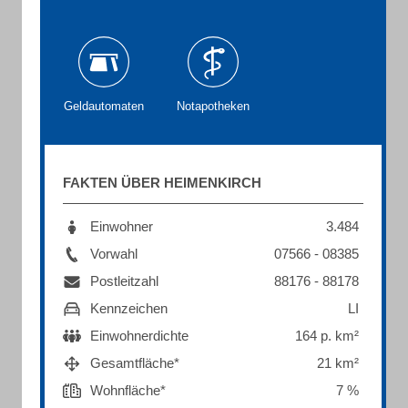
Geldautomaten
Notapotheken
FAKTEN ÜBER HEIMENKIRCH
Einwohner
3.484
Vorwahl
07566 - 08385
Postleitzahl
88176 - 88178
Kennzeichen
LI
Einwohnerdichte
164 p. km²
Gesamtfläche*
21 km²
Wohnfläche*
7 %