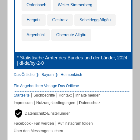
Opfenbach
Weiler-Simmerberg
Hergatz
Gestratz
Scheidegg Allgäu
Argenbühl
Oberreute Allgäu
*
Statistische Ämter des Bundes und der Länder, 2024
|
dl-de/by-2-0
Das Örtliche
Bayern
Heimenkirch
Ein Angebot Ihrer Verlage Das Örtliche.
|
|
|
Startseite
Suchbegriffe
Kontakt
Inhalte melden
|
|
Impressum
Nutzungsbedingungen
Datenschutz
Datenschutz-Einstellungen
|
Facebook - Fan werden
Auf Instagram folgen
Über den Messenger suchen