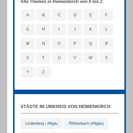
Alle Themen in Heimenkirch von A bis Z
A
B
C
D
E
F
G
H
I
J
K
L
M
N
O
P
Q
R
S
T
U
V
W
X
Y
Z
STÄDTE IM UMKREIS VON HEIMENKIRCH
Lindenberg i.Allgäu
Röthenbach (Allgäu)