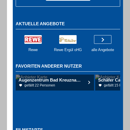
AKTUELLE ANGEBOTE
Rewe
Rewe Ergül oHG
alle Angebote
FAVORITEN ANDERER NUTZER
Augenzentrum Bad Kreuznach (Dres.med. T.Vinals, L.Piroth-Vinals, K. Schöpfer)
gefällt 22 Personen
gefällt 15 Perso
FILMSTARTS