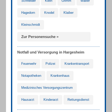
Schneider
Klein
Grimm
Walter
Hagedorn
Knodel
Klaiber
Kleinschmidt
Zur Personensuche »
Notfall und Versorgung in Hargesheim
Feuerwehr
Polizei
Krankentransport
Notapotheken
Krankenhaus
Medizinisches Versorgungszentrum
Hausarzt
Kinderarzt
Rettungsdienst