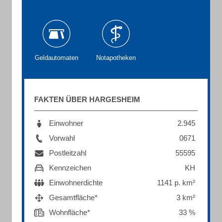
Geldautomaten
Notapotheken
FAKTEN ÜBER HARGESHEIM
Einwohner
2.945
Vorwahl
0671
Postleitzahl
55595
Kennzeichen
KH
Einwohnerdichte
1141 p. km²
Gesamtfläche*
3 km²
Wohnfläche*
33 %