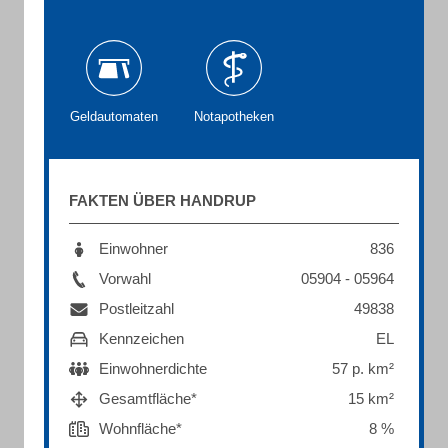
Geldautomaten
Notapotheken
FAKTEN ÜBER HANDRUP
Einwohner
836
Vorwahl
05904 - 05964
Postleitzahl
49838
Kennzeichen
EL
Einwohnerdichte
57 p. km²
Gesamtfläche*
15 km²
Wohnfläche*
8 %