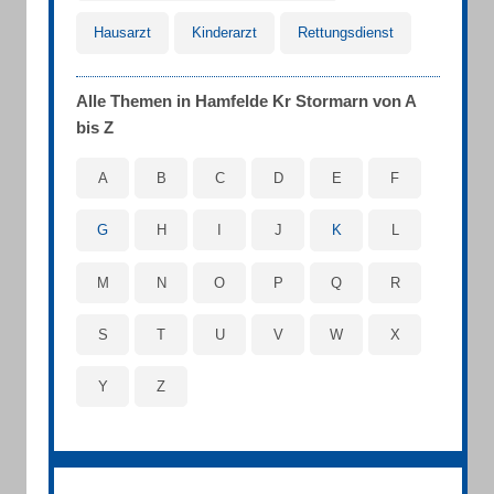
Hausarzt
Kinderarzt
Rettungsdienst
Alle Themen in Hamfelde Kr Stormarn von A
bis Z
A
B
C
D
E
F
G
H
I
J
K
L
M
N
O
P
Q
R
S
T
U
V
W
X
Y
Z