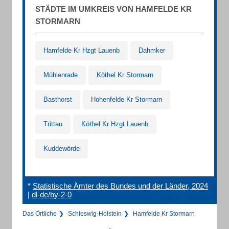
STÄDTE IM UMKREIS VON HAMFELDE KR
STORMARN
Hamfelde Kr Hzgt Lauenb
Dahmker
Mühlenrade
Köthel Kr Stormarn
Basthorst
Hohenfelde Kr Stormarn
Trittau
Köthel Kr Hzgt Lauenb
Kuddewörde
*
Statistische Ämter des Bundes und der Länder, 2024
|
dl-de/by-2-0
Das Örtliche
Schleswig-Holstein
Hamfelde Kr Stormarn