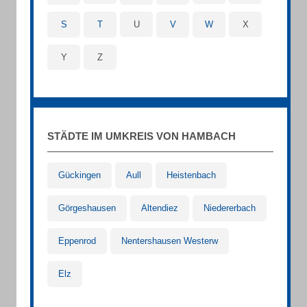
S
T
U
V
W
X
Y
Z
STÄDTE IM UMKREIS VON HAMBACH
Gückingen
Aull
Heistenbach
Görgeshausen
Altendiez
Niedererbach
Eppenrod
Nentershausen Westerw
Elz