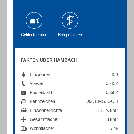
Geldautomaten
Notapotheken
FAKTEN ÜBER HAMBACH
Einwohner
499
Vorwahl
06432
Postleitzahl
65582
Kennzeichen
DIZ, EMS, GOH
Einwohnerdichte
181 p. km²
Gesamtfläche*
3 km²
Wohnfläche*
7 %