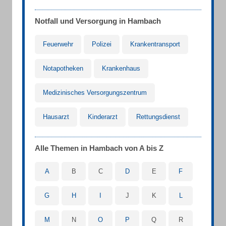
Notfall und Versorgung in Hambach
Feuerwehr
Polizei
Krankentransport
Notapotheken
Krankenhaus
Medizinisches Versorgungszentrum
Hausarzt
Kinderarzt
Rettungsdienst
Alle Themen in Hambach von A bis Z
A
B
C
D
E
F
G
H
I
J
K
L
M
N
O
P
Q
R