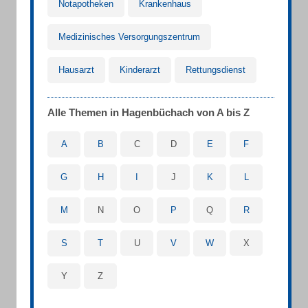
Notapotheken
Krankenhaus
Medizinisches Versorgungszentrum
Hausarzt
Kinderarzt
Rettungsdienst
Alle Themen in Hagenbüchach von A bis Z
A
B
C
D
E
F
G
H
I
J
K
L
M
N
O
P
Q
R
S
T
U
V
W
X
Y
Z