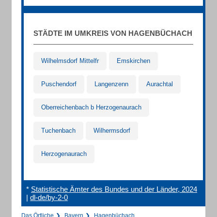
STÄDTE IM UMKREIS VON HAGENBÜCHACH
Wilhelmsdorf Mittelfr
Emskirchen
Puschendorf
Langenzenn
Aurachtal
Oberreichenbach b Herzogenaurach
Tuchenbach
Wilhermsdorf
Herzogenaurach
*
Statistische Ämter des Bundes und der Länder, 2024
|
dl-de/by-2-0
Das Örtliche
Bayern
Hagenbüchach