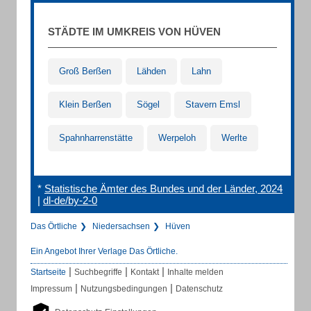
STÄDTE IM UMKREIS VON HÜVEN
Groß Berßen
Lähden
Lahn
Klein Berßen
Sögel
Stavern Emsl
Spahnharrenstätte
Werpeloh
Werlte
*
Statistische Ämter des Bundes und der Länder, 2024
|
dl-de/by-2-0
Das Örtliche
Niedersachsen
Hüven
Ein Angebot Ihrer Verlage Das Örtliche.
|
|
|
Startseite
Suchbegriffe
Kontakt
Inhalte melden
|
|
Impressum
Nutzungsbedingungen
Datenschutz