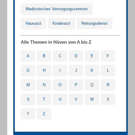
Medizinisches Versorgungszentrum
Hausarzt
Kinderarzt
Rettungsdienst
Alle Themen in Hüven von A bis Z
A
B
C
D
E
F
G
H
I
J
K
L
M
N
O
P
Q
R
S
T
U
V
W
X
Y
Z