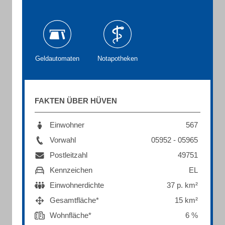
Geldautomaten
Notapotheken
FAKTEN ÜBER HÜVEN
Einwohner
567
Vorwahl
05952 - 05965
Postleitzahl
49751
Kennzeichen
EL
Einwohnerdichte
37 p. km²
Gesamtfläche*
15 km²
Wohnfläche*
6 %