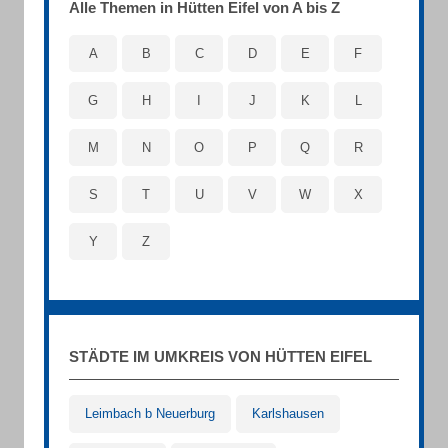
Alle Themen in Hütten Eifel von A bis Z
A
B
C
D
E
F
G
H
I
J
K
L
M
N
O
P
Q
R
S
T
U
V
W
X
Y
Z
STÄDTE IM UMKREIS VON HÜTTEN EIFEL
Leimbach b Neuerburg
Karlshausen