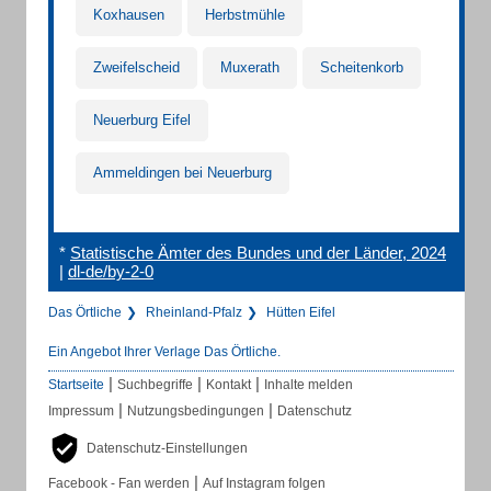
Koxhausen
Herbstmühle
Zweifelscheid
Muxerath
Scheitenkorb
Neuerburg Eifel
Ammeldingen bei Neuerburg
*
Statistische Ämter des Bundes und der Länder, 2024
|
dl-de/by-2-0
Das Örtliche
Rheinland-Pfalz
Hütten Eifel
Ein Angebot Ihrer Verlage Das Örtliche.
|
|
|
Startseite
Suchbegriffe
Kontakt
Inhalte melden
|
|
Impressum
Nutzungsbedingungen
Datenschutz
Datenschutz-Einstellungen
|
Facebook - Fan werden
Auf Instagram folgen