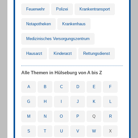
Feuerwehr
Polizei
Krankentransport
Notapotheken
Krankenhaus
Medizinisches Versorgungszentrum
Hausarzt
Kinderarzt
Rettungsdienst
Alle Themen in Hülseburg von A bis Z
A
B
C
D
E
F
G
H
I
J
K
L
M
N
O
P
Q
R
S
T
U
V
W
X