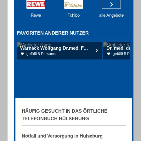
Rewe
Tchibo
alle Angebote
FAVORITEN ANDERER NUTZER
Warnack Wolfgang Dr.med. FA für Urologie
gefällt 8 Personen
gefällt 5 Person
HÄUFIG GESUCHT IN DAS ÖRTLICHE
TELEFONBUCH HÜLSEBURG
Notfall und Versorgung in Hülseburg