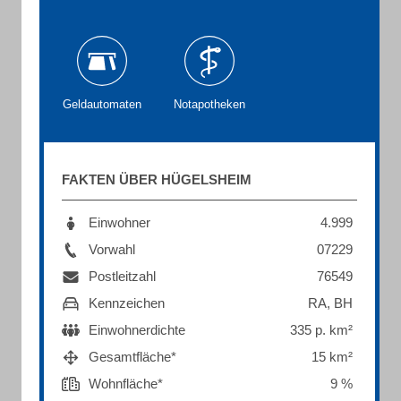
Geldautomaten
Notapotheken
FAKTEN ÜBER HÜGELSHEIM
Einwohner
4.999
Vorwahl
07229
Postleitzahl
76549
Kennzeichen
RA, BH
Einwohnerdichte
335 p. km²
Gesamtfläche*
15 km²
Wohnfläche*
9 %