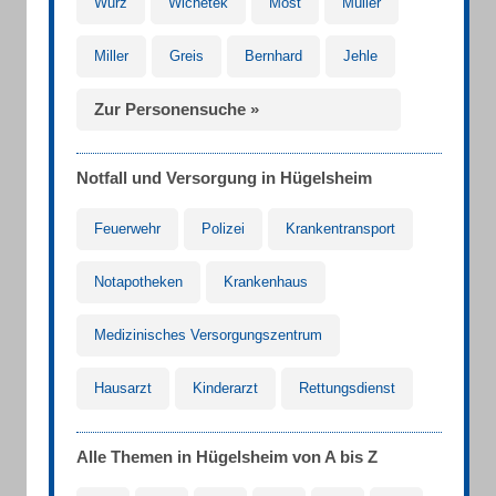
Wurz
Wichetek
Möst
Müller
Miller
Greis
Bernhard
Jehle
Zur Personensuche »
Notfall und Versorgung in Hügelsheim
Feuerwehr
Polizei
Krankentransport
Notapotheken
Krankenhaus
Medizinisches Versorgungszentrum
Hausarzt
Kinderarzt
Rettungsdienst
Alle Themen in Hügelsheim von A bis Z