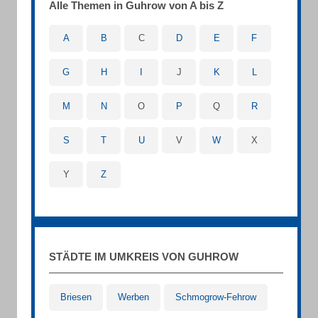
Alle Themen in Guhrow von A bis Z
A
B
C
D
E
F
G
H
I
J
K
L
M
N
O
P
Q
R
S
T
U
V
W
X
Y
Z
STÄDTE IM UMKREIS VON GUHROW
Briesen
Werben
Schmogrow-Fehrow