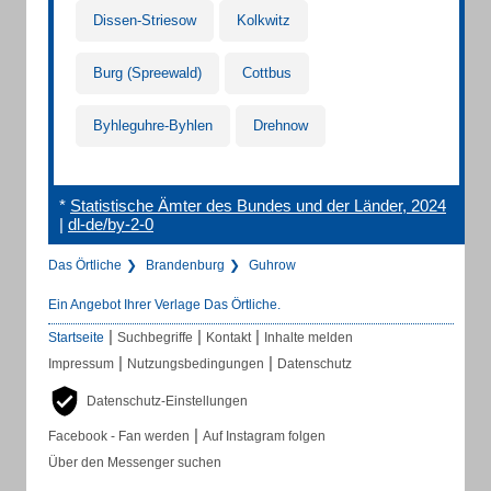
Dissen-Striesow
Kolkwitz
Burg (Spreewald)
Cottbus
Byhleguhre-Byhlen
Drehnow
*
Statistische Ämter des Bundes und der Länder, 2024
|
dl-de/by-2-0
Das Örtliche
Brandenburg
Guhrow
Ein Angebot Ihrer Verlage Das Örtliche.
|
|
|
Startseite
Suchbegriffe
Kontakt
Inhalte melden
|
|
Impressum
Nutzungsbedingungen
Datenschutz
Datenschutz-Einstellungen
|
Facebook - Fan werden
Auf Instagram folgen
Über den Messenger suchen