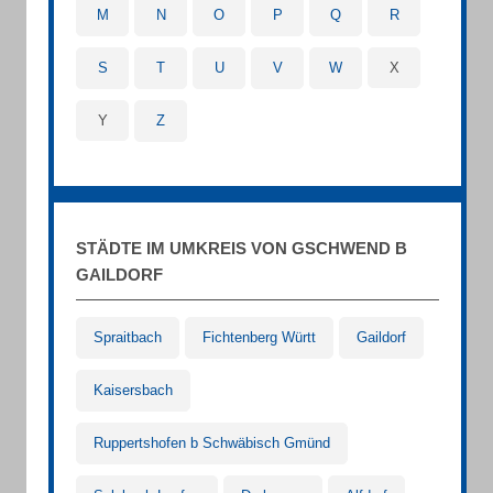
M
N
O
P
Q
R
S
T
U
V
W
X
Y
Z
STÄDTE IM UMKREIS VON GSCHWEND B
GAILDORF
Spraitbach
Fichtenberg Württ
Gaildorf
Kaisersbach
Ruppertshofen b Schwäbisch Gmünd