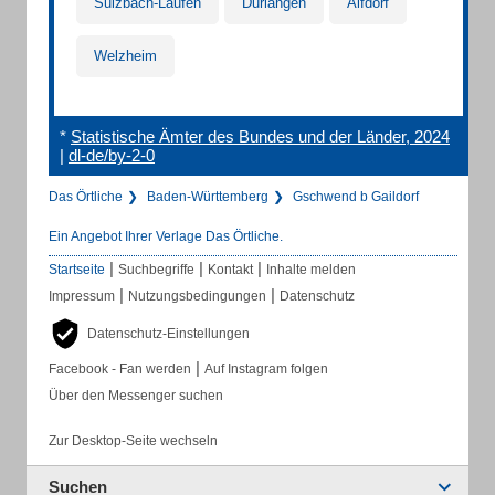
Sulzbach-Laufen
Durlangen
Alfdorf
Welzheim
*
Statistische Ämter des Bundes und der Länder, 2024
|
dl-de/by-2-0
Das Örtliche
Baden-Württemberg
Gschwend b Gaildorf
Ein Angebot Ihrer Verlage Das Örtliche.
|
|
|
Startseite
Suchbegriffe
Kontakt
Inhalte melden
|
|
Impressum
Nutzungsbedingungen
Datenschutz
Datenschutz-Einstellungen
|
Facebook - Fan werden
Auf Instagram folgen
Über den Messenger suchen
Zur Desktop-Seite wechseln
Suchen