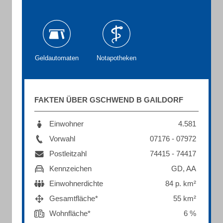
Geldautomaten
Notapotheken
FAKTEN ÜBER GSCHWEND B GAILDORF
Einwohner
4.581
Vorwahl
07176 - 07972
Postleitzahl
74415 - 74417
Kennzeichen
GD, AA
Einwohnerdichte
84 p. km²
Gesamtfläche*
55 km²
Wohnfläche*
6 %