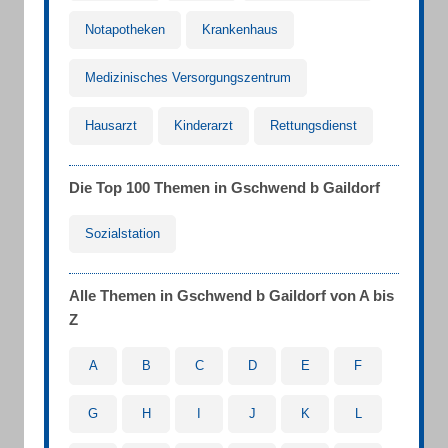
Notapotheken
Krankenhaus
Medizinisches Versorgungszentrum
Hausarzt
Kinderarzt
Rettungsdienst
Die Top 100 Themen in Gschwend b Gaildorf
Sozialstation
Alle Themen in Gschwend b Gaildorf von A bis
Z
A
B
C
D
E
F
G
H
I
J
K
L