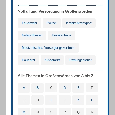
Notfall und Versorgung in Großenwörden
Feuerwehr
Polizei
Krankentransport
Notapotheken
Krankenhaus
Medizinisches Versorgungszentrum
Hausarzt
Kinderarzt
Rettungsdienst
Alle Themen in Großenwörden von A bis Z
A
B
C
D
E
F
G
H
I
J
K
L
M
N
O
P
Q
R