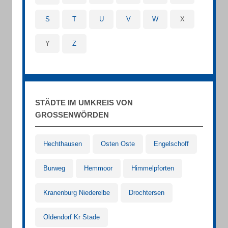
S
T
U
V
W
X
Y
Z
STÄDTE IM UMKREIS VON
GROSSENWÖRDEN
Hechthausen
Osten Oste
Engelschoff
Burweg
Hemmoor
Himmelpforten
Kranenburg Niederelbe
Drochtersen
Oldendorf Kr Stade