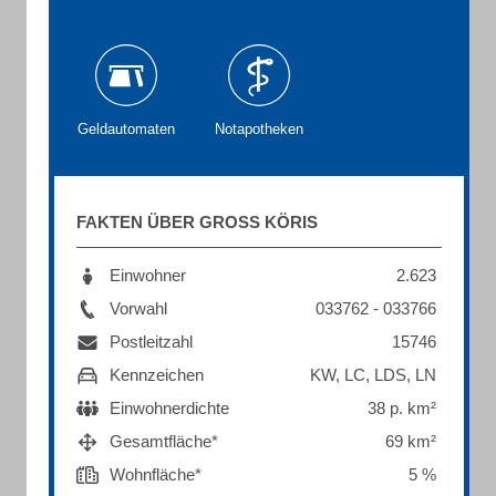
Geldautomaten
Notapotheken
FAKTEN ÜBER GROSS KÖRIS
Einwohner
2.623
Vorwahl
033762 - 033766
Postleitzahl
15746
Kennzeichen
KW, LC, LDS, LN
Einwohnerdichte
38 p. km²
Gesamtfläche*
69 km²
Wohnfläche*
5 %