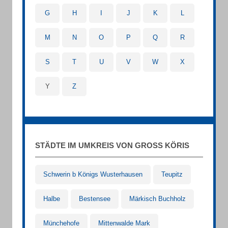
G
H
I
J
K
L
M
N
O
P
Q
R
S
T
U
V
W
X
Y
Z
STÄDTE IM UMKREIS VON GROSS KÖRIS
Schwerin b Königs Wusterhausen
Teupitz
Halbe
Bestensee
Märkisch Buchholz
Münchehofe
Mittenwalde Mark