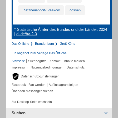
Rietzneuendorf-Staakow
Zossen
*
Statistische Ämter des Bundes und der Länder, 2024
|
dl-de/by-2-0
Das Örtliche
Brandenburg
Groß Köris
Ein Angebot Ihrer Verlage Das Örtliche.
|
|
|
Startseite
Suchbegriffe
Kontakt
Inhalte melden
|
|
Impressum
Nutzungsbedingungen
Datenschutz
Datenschutz-Einstellungen
|
Facebook - Fan werden
Auf Instagram folgen
Über den Messenger suchen
Zur Desktop-Seite wechseln
Suchen