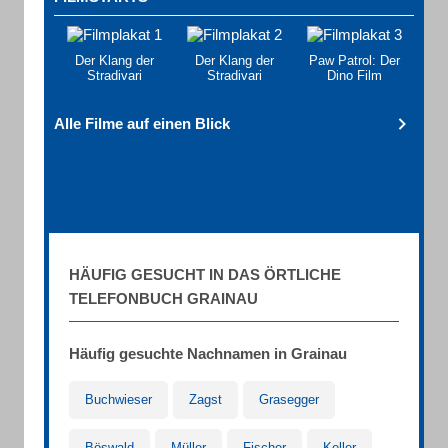
Der Klang der
Der Klang der
Paw Patrol: Der
Stradivari
Stradivari
Dino Film
Alle Filme auf einen Blick
HÄUFIG GESUCHT IN DAS ÖRTLICHE
TELEFONBUCH GRAINAU
Häufig gesuchte Nachnamen in Grainau
Buchwieser
Zagst
Grasegger
Böswald
Müller
Fischer
Keller