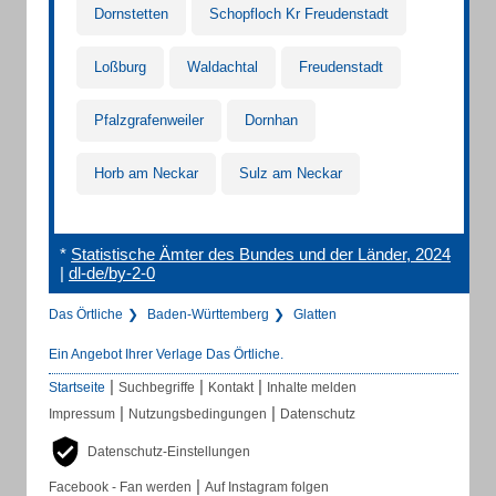
Dornstetten
Schopfloch Kr Freudenstadt
Loßburg
Waldachtal
Freudenstadt
Pfalzgrafenweiler
Dornhan
Horb am Neckar
Sulz am Neckar
*
Statistische Ämter des Bundes und der Länder, 2024
|
dl-de/by-2-0
Das Örtliche
Baden-Württemberg
Glatten
Ein Angebot Ihrer Verlage Das Örtliche.
|
|
|
Startseite
Suchbegriffe
Kontakt
Inhalte melden
|
|
Impressum
Nutzungsbedingungen
Datenschutz
Datenschutz-Einstellungen
|
Facebook - Fan werden
Auf Instagram folgen