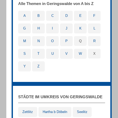
Alle Themen in Geringswalde von A bis Z
A
B
C
D
E
F
G
H
I
J
K
L
M
N
O
P
Q
R
S
T
U
V
W
X
Y
Z
STÄDTE IM UMKREIS VON GERINGSWALDE
Zettlitz
Hartha b Döbeln
Seelitz