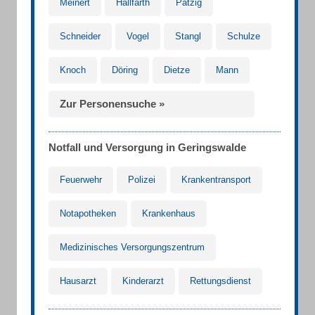
Meinert
Hallfarth
Patzig
Schneider
Vogel
Stangl
Schulze
Knoch
Döring
Dietze
Mann
Zur Personensuche »
Notfall und Versorgung in Geringswalde
Feuerwehr
Polizei
Krankentransport
Notapotheken
Krankenhaus
Medizinisches Versorgungszentrum
Hausarzt
Kinderarzt
Rettungsdienst