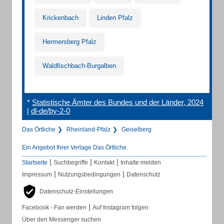
Krickenbach
Linden Pfalz
Hermersberg Pfalz
Waldfischbach-Burgalben
*
Statistische Ämter des Bundes und der Länder, 2024
|
dl-de/by-2-0
Das Örtliche
Rheinland-Pfalz
Geiselberg
Ein Angebot Ihrer Verlage Das Örtliche.
|
|
|
Startseite
Suchbegriffe
Kontakt
Inhalte melden
|
|
Impressum
Nutzungsbedingungen
Datenschutz
Datenschutz-Einstellungen
|
Facebook - Fan werden
Auf Instagram folgen
Über den Messenger suchen