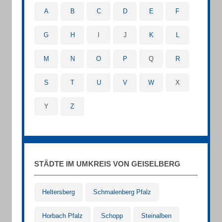
A
B
C
D
E
F
G
H
I
J
K
L
M
N
O
P
Q
R
S
T
U
V
W
X
Y
Z
STÄDTE IM UMKREIS VON GEISELBERG
Heltersberg
Schmalenberg Pfalz
Horbach Pfalz
Schopp
Steinalben