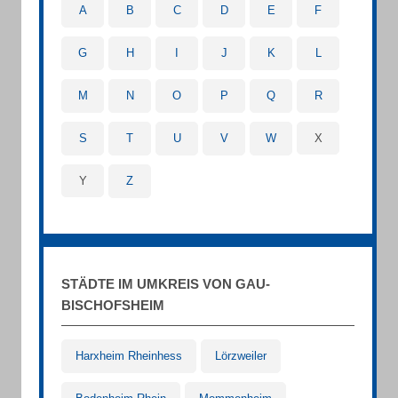
A
B
C
D
E
F
G
H
I
J
K
L
M
N
O
P
Q
R
S
T
U
V
W
X
Y
Z
STÄDTE IM UMKREIS VON GAU-
BISCHOFSHEIM
Harxheim Rheinhess
Lörzweiler