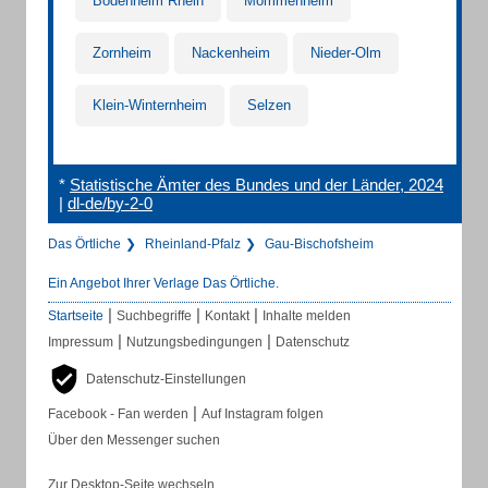
Bodenheim Rhein
Mommenheim
Zornheim
Nackenheim
Nieder-Olm
Klein-Winternheim
Selzen
*
Statistische Ämter des Bundes und der Länder, 2024
|
dl-de/by-2-0
Das Örtliche
Rheinland-Pfalz
Gau-Bischofsheim
Ein Angebot Ihrer Verlage Das Örtliche.
|
|
|
Startseite
Suchbegriffe
Kontakt
Inhalte melden
|
|
Impressum
Nutzungsbedingungen
Datenschutz
Datenschutz-Einstellungen
|
Facebook - Fan werden
Auf Instagram folgen
Über den Messenger suchen
Zur Desktop-Seite wechseln