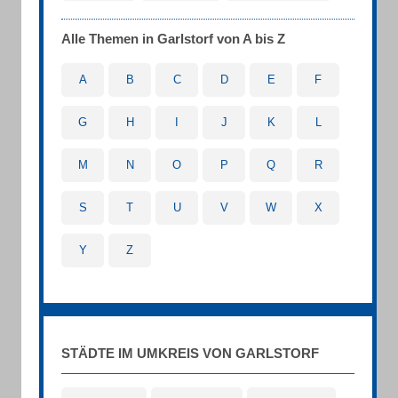
Alle Themen in Garlstorf von A bis Z
A
B
C
D
E
F
G
H
I
J
K
L
M
N
O
P
Q
R
S
T
U
V
W
X
Y
Z
STÄDTE IM UMKREIS VON GARLSTORF