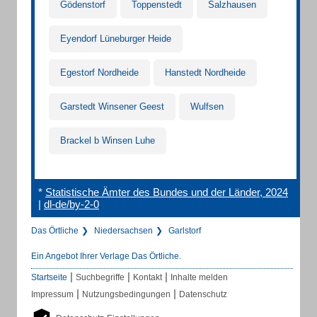
Gödenstorf
Toppenstedt
Salzhausen
Eyendorf Lüneburger Heide
Egestorf Nordheide
Hanstedt Nordheide
Garstedt Winsener Geest
Wulfsen
Brackel b Winsen Luhe
*
Statistische Ämter des Bundes und der Länder, 2024
|
dl-de/by-2-0
Das Örtliche
Niedersachsen
Garlstorf
Ein Angebot Ihrer Verlage Das Örtliche.
|
|
|
Startseite
Suchbegriffe
Kontakt
Inhalte melden
|
|
Impressum
Nutzungsbedingungen
Datenschutz