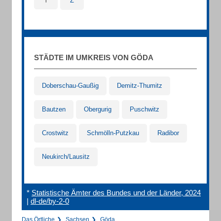
Y
Z
STÄDTE IM UMKREIS VON GÖDA
Doberschau-Gaußig
Demitz-Thumitz
Bautzen
Obergurig
Puschwitz
Crostwitz
Schmölln-Putzkau
Radibor
Neukirch/Lausitz
*
Statistische Ämter des Bundes und der Länder, 2024
|
dl-de/by-2-0
Das Örtliche
Sachsen
Göda