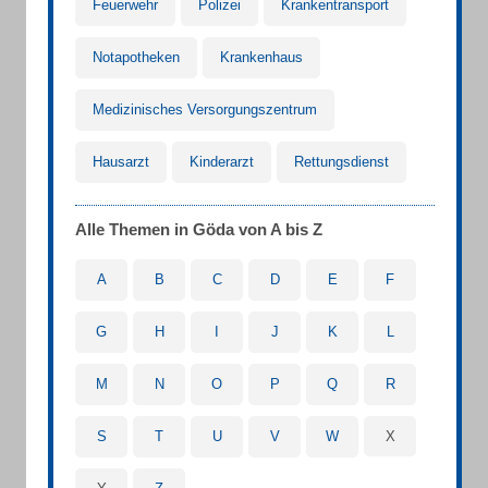
Feuerwehr
Polizei
Krankentransport
Notapotheken
Krankenhaus
Medizinisches Versorgungszentrum
Hausarzt
Kinderarzt
Rettungsdienst
Alle Themen in Göda von A bis Z
A
B
C
D
E
F
G
H
I
J
K
L
M
N
O
P
Q
R
S
T
U
V
W
X