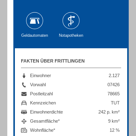
Geldautomaten
Notapotheken
FAKTEN ÜBER FRITTLINGEN
Einwohner
2.127
Vorwahl
07426
Postleitzahl
78665
Kennzeichen
TUT
Einwohnerdichte
242 p. km²
Gesamtfläche*
9 km²
Wohnfläche*
12 %