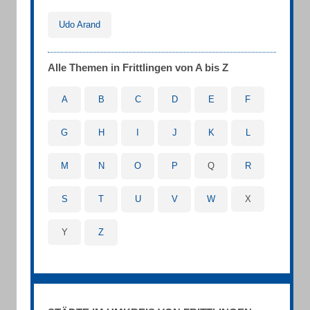
Udo Arand
Alle Themen in Frittlingen von A bis Z
A
B
C
D
E
F
G
H
I
J
K
L
M
N
O
P
Q
R
S
T
U
V
W
X
Y
Z