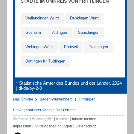
STÄDTE IM UMKREIS VON FRITTLINGEN
Wellendingen Württ
Denkingen Württ
Gosheim
Aldingen
Spaichingen
Wehingen Württ
Rottweil
Trossingen
Böttingen Kr Tuttlingen
*
Statistische Ämter des Bundes und der Länder, 2024
|
dl-de/by-2-0
Das Örtliche
Baden-Württemberg
Frittlingen
Ein Angebot Ihrer Verlage Das Örtliche.
|
|
|
Startseite
Suchbegriffe
Kontakt
Inhalte melden
|
|
Impressum
Nutzungsbedingungen
Datenschutz