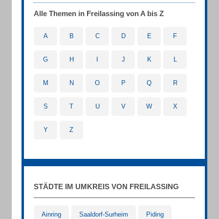
Alle Themen in Freilassing von A bis Z
A
B
C
D
E
F
G
H
I
J
K
L
M
N
O
P
Q
R
S
T
U
V
W
X
Y
Z
STÄDTE IM UMKREIS VON FREILASSING
Ainring
Saaldorf-Surheim
Piding