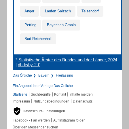
Anger
Laufen Salzach
Teisendorf
Petting
Bayerisch Gmain
Bad Reichenhall
*
Statistische Ämter des Bundes und der Länder, 2024
|
dl-de/by-2-0
Das Örtliche
Bayern
Freilassing
Ein Angebot Ihrer Verlage Das Örtliche.
|
|
|
Startseite
Suchbegriffe
Kontakt
Inhalte melden
|
|
Impressum
Nutzungsbedingungen
Datenschutz
Datenschutz-Einstellungen
|
Facebook - Fan werden
Auf Instagram folgen
Über den Messenger suchen