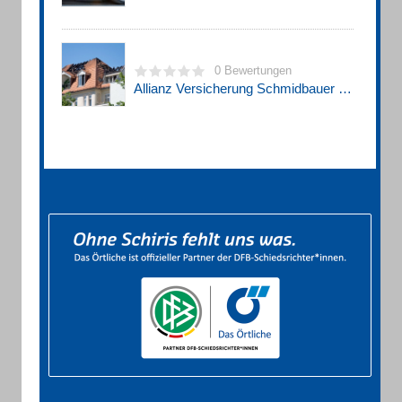
0 Bewertungen
Allianz Versicherung Schmidbauer u. Bauer GbR Generalvertretung in Freilassing