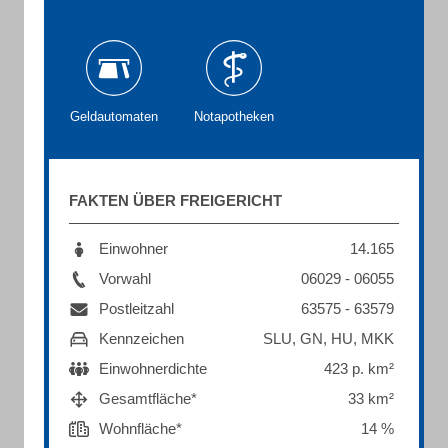
Geldautomaten
Notapotheken
FAKTEN ÜBER FREIGERICHT
Einwohner
14.165
Vorwahl
06029 - 06055
Postleitzahl
63575 - 63579
Kennzeichen
SLU, GN, HU, MKK
Einwohnerdichte
423 p. km²
Gesamtfläche*
33 km²
Wohnfläche*
14 %