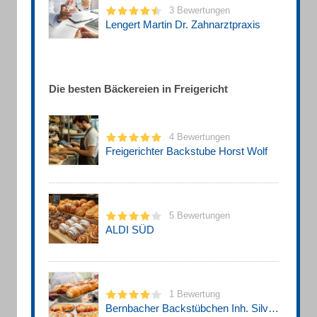
3 Bewertungen
Lengert Martin Dr. Zahnarztpraxis
Die besten Bäckereien in Freigericht
4 Bewertungen
Freigerichter Backstube Horst Wolf
5 Bewertungen
ALDI SÜD
1 Bewertung
Bernbacher Backstübchen Inh. Silvia Rosenberger