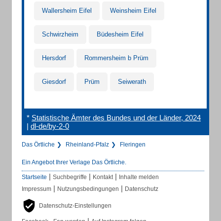
Wallersheim Eifel
Weinsheim Eifel
Schwirzheim
Büdesheim Eifel
Hersdorf
Rommersheim b Prüm
Giesdorf
Prüm
Seiwerath
*
Statistische Ämter des Bundes und der Länder, 2024
|
dl-de/by-2-0
Das Örtliche
Rheinland-Pfalz
Fleringen
Ein Angebot Ihrer Verlage Das Örtliche.
|
|
|
Startseite
Suchbegriffe
Kontakt
Inhalte melden
|
|
Impressum
Nutzungsbedingungen
Datenschutz
Datenschutz-Einstellungen
|