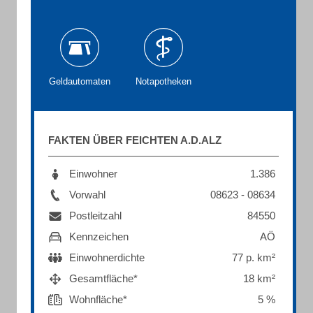
Geldautomaten
Notapotheken
FAKTEN ÜBER FEICHTEN A.D.ALZ
Einwohner
1.386
Vorwahl
08623 - 08634
Postleitzahl
84550
Kennzeichen
AÖ
Einwohnerdichte
77 p. km²
Gesamtfläche*
18 km²
Wohnfläche*
5 %