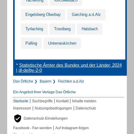
Tacherting
Kirchweidach
Engelsberg Oberbay
Garching a.d.Alz
Tyrlaching
Trostberg
Halsbach
Palling
Unterneukirchen
*
Statistische Ämter des Bundes und der Länder, 2024
|
dl-de/by-2-0
Das Örtliche
Bayern
Feichten a.d.Alz
Ein Angebot Ihrer Verlage Das Örtliche.
|
|
|
Startseite
Suchbegriffe
Kontakt
Inhalte melden
|
|
Impressum
Nutzungsbedingungen
Datenschutz
Datenschutz-Einstellungen
|
Facebook - Fan werden
Auf Instagram folgen