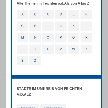
Alle Themen in Feichten a.d.Alz von A bis Z
A
B
C
D
E
F
G
H
I
J
K
L
M
N
O
P
Q
R
S
T
U
V
W
X
Y
Z
STÄDTE IM UMKREIS VON FEICHTEN
A.D.ALZ